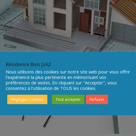
Résidence Bois Joli2
Nous utilisons des cookies sur notre site web pour vous offrir
l'expérience la plus pertinente en mémorisant vos
préférences de visites. En cliquant sur "Accepter", vous
consentez à l'utilisation de TOUS les cookies.
Réglages Cookies
Tout accepter
Refuser