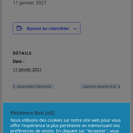
11 janvier 2021
Ajouter au calendrier
DÉTAILS
Date :
11 janvier 2021
Assemblée Générale
barrière levante BJ2
Résidence Bois Joli2
Nous utilisons des cookies sur notre site web pour vous
offrir l'expérience la plus pertinente en mémorisant vos
préférences de visites. En cliquant sur "Accepter", vous