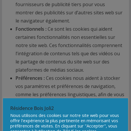
fournisseurs de publicité tiers pour vous
montrer des publicités sur d’autres sites web sur
le navigateur également.
Fonctionnels :
Ce sont les cookies qui aident
certaines fonctionnalités non essentielles sur
notre site web. Ces fonctionnalités comprennent
l’intégration de contenus tels que des vidéos ou
le partage de contenus du site web sur des
plateformes de médias sociaux.
Préférences :
Ces cookies nous aident à stocker
vos paramètres et préférences de navigation,
comme les préférences linguistiques, afin de vous
offrir une expérience meilleure et efficace lors de
Résidence Bois Joli2
vos prochaines visites sur le site web.
Nous utilisons des cookies sur notre site web pour vous
offrir l'expérience la plus pertinente en mémorisant vos
préférences de visites. En cliquant sur "Accepter", vous
La liste ci-dessous détaille les cookies utilisés sur notre site
consentez à l'utilisation de TOUS les cookies.