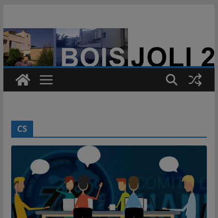
Passer
au
contenu
CS