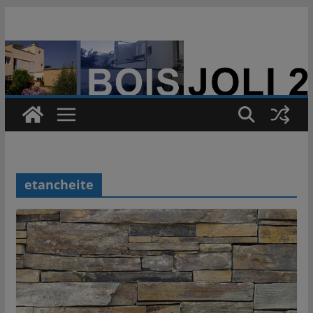
Passer
au
contenu
etancheite