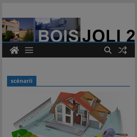
Passer
au
contenu
scénarii