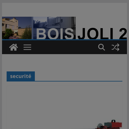
Passer
au
contenu
securité