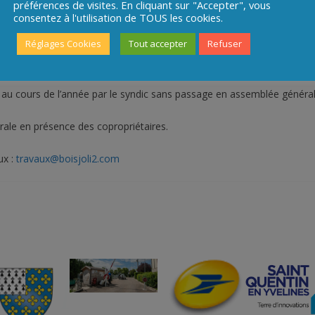
iens et travaux important
préférences de visites. En cliquant sur "Accepter", vous
consentez à l'utilisation de TOUS les cookies.
Réglages Cookies
Tout accepter
Refuser
s et conservés par le syndic.
 au cours de l’année par le syndic sans passage en assemblée général
ale en présence des copropriétaires.
ux :
travaux@boisjoli2.com