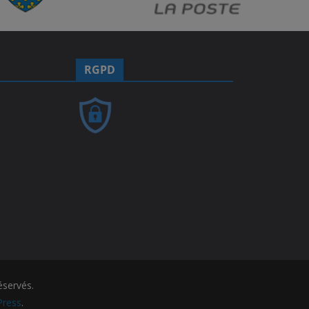
RGPD
éservés.
ress
.