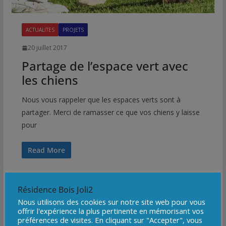
ACTUALITES
PROJETS
20 juillet 2017
Partage de l’espace vert avec
les chiens
Nous vous rappeler que les espaces verts sont à
partager. Merci de ramasser ce que vos chiens y laisse
pour
Read More
Résidence Bois Joli2
Nous utilisons des cookies sur notre site web pour vous
offrir l'expérience la plus pertinente en mémorisant vos
préférences de visites. En cliquant sur "Accepter", vous