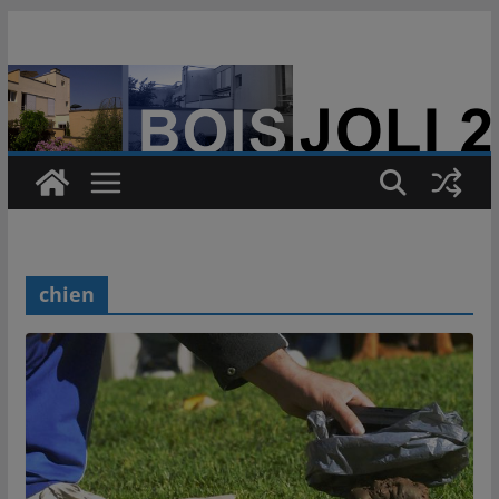
Passer
au
contenu
chien